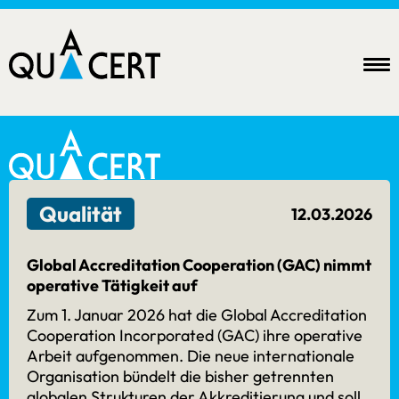
Qualität
12.03.2026
Newsletter
Global Accreditation Cooperation (GAC) nimmt
operative Tätigkeit auf
Datenschutz
akzeptieren
Zum 1. Januar 2026 hat die Global Accreditation
Cooperation Incorporated (GAC) ihre operative
Arbeit aufgenommen. Die neue internationale
abonnieren
Organisation bündelt die bisher getrennten
Anfahrt
globalen Strukturen der Akkreditierung und soll