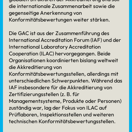
die internationale Zusammenarbeit sowie die
gegenseitige Anerkennung von
Konformitätsbewertungen weiter stärken.
Die GAC ist aus der Zusammenführung des
International Accreditation Forum (IAF) und der
International Laboratory Accreditation
Cooperation (ILAC) hervorgegangen. Beide
Organisationen koordinierten bislang weltweit
Kontakt
die Akkreditierung von
Konformitätsbewertungsstellen, allerdings mit
unterschiedlichen Schwerpunkten. Während das
Eutighofer Straße 137
IAF insbesondere für die Akkreditierung von
73525 Schwäbisch Gmünd
Zertifizierungsstellen (z. B. für
Managementsysteme, Produkte oder Personen)
Telefon
0 7171 99 79 16 40
zuständig war, lag der Fokus von ILAC auf
E-Mail
info@quacert.de
Prüflaboren, Inspektionsstellen und weiteren
LinkedIn
@quacert
technischen Konformitätsbewertungsstellen.