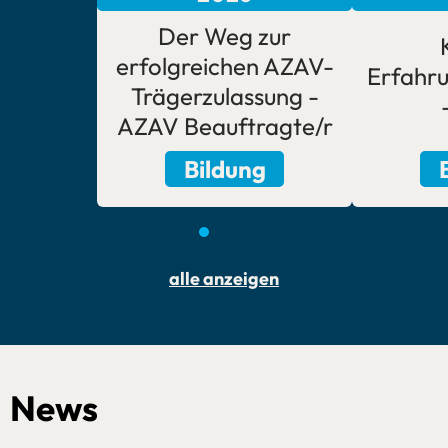
Der Weg zur
erfolgreichen AZAV-
Erfahr
Trägerzulassung -
AZAV Beauftragte/r
Bildung
1
2
3
4
5
alle anzeigen
News