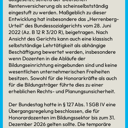
Rentenversicherung als scheinselbstständig
eingestuft zu werden. Maßgeblich zu dieser
Entwicklung hat insbesondere das „Herrenberg-
Urteil“ des Bundessozialgerichts vom 28. Juni
2022 (Az. B 12 R 3/20 R), beigetragen. Nach
Ansicht des Gerichts kann auch eine klassisch
selbstständige Lehrtätigkeit als abhängige
Beschäftigung bewertet werden, insbesondere
wenn Dozenten in die Abläufe der
Kontakt
Bildungseinrichtung eingebunden sind und keine
wesentlichen unternehmerischen Freiheiten
besitzen. Sowohl für die Honorarkräfte als auch
Eutighofer Straße 137
für die Bildungsträger führte dies zu einer
73525 Schwäbisch Gmünd
erheblichen Rechts- und Planungsunsicherheit.
Telefon
0 7171 99 79 16 40
Der Bundestag hatte in § 127 Abs. 1 SGB IV eine
E-Mail
info@quacert.de
Übergangsregelung beschlossen, die für
LinkedIn
@quacert
Honorardozenten im Bildungssektor bis zum 31.
Dezember 2026 gelten sollte. Die temporäre