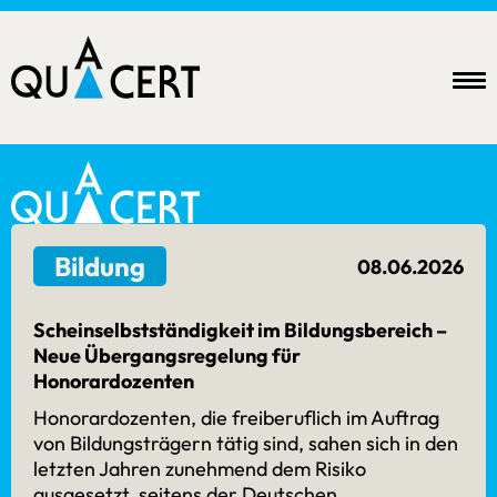
Bildung
08.06.2026
Newsletter
Scheinselbstständigkeit im Bildungsbereich –
Neue Übergangsregelung für
Honorardozenten
Datenschutz
akzeptieren
Honorardozenten, die freiberuflich im Auftrag
von Bildungsträgern tätig sind, sahen sich in den
abonnieren
letzten Jahren zunehmend dem Risiko
Anfahrt
ausgesetzt, seitens der Deutschen